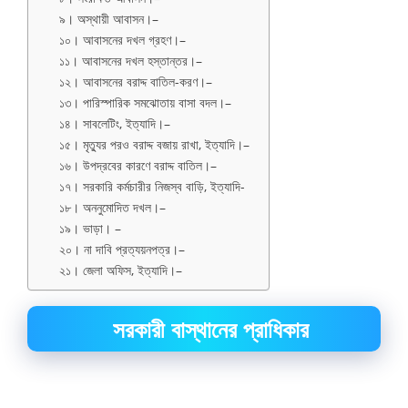
৯। অস্থায়ী আবাসন।–
১০। আবাসনের দখল গ্রহণ।–
১১। আবাসনের দখল হস্তান্তর।–
১২। আবাসনের বরাদ্দ বাতিল-করণ।–
১৩। পারিস্পারিক সমঝোতায় বাসা বদল।–
১৪। সাবলেটিং, ইত্যাদি।–
১৫। মৃত্যুর পরও বরাদ্দ বজায় রাখা, ইত্যাদি।–
১৬। উপদ্রবের কারণে বরাদ্দ বাতিল।–
১৭। সরকারি কর্মচারীর নিজস্ব বাড়ি, ইত্যাদি-
১৮। অননুমোদিত দখল।–
১৯। ভাড়া। –
২০। না দাবি প্রত্যয়নপত্র।–
২১। জেলা অফিস, ইত্যাদি।–
সরকারী বাস্থানের প্রাধিকার