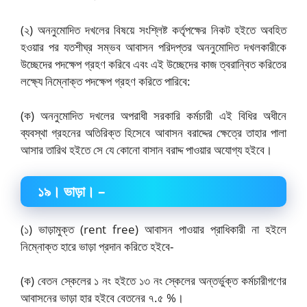
(২) অননুমোদিত দখলের বিষয়ে সংশ্লিষ্ট কর্তৃপক্ষের নিকট হইতে অবহিত
হওয়ার পর যতশীঘ্র সম্ভব আবাসন পরিদপ্তর অননুমোদিত দখলকারীকে
উচ্ছেদের পদক্ষেপ গ্রহণ করিবে এবং এই উচ্ছেদের কাজ ত্বরান্বিত করিতের
লক্ষ্যে নিম্নোক্ত পদক্ষেপ গ্রহণ করিতে পারিবে:
(ক) অননুমোদিত দখলের অপরাধী সরকারি কর্মচারী এই বিধির অধীনে
ব্যবস্থা গ্রহনের অতিরিক্ত হিসেবে আবাসন বরাদ্দের ক্ষেত্রে তাহার পালা
আসার তারিথ হইতে সে যে কোনো বাসান বরাদ্দ পাওয়ার অযোগ্য হইবে।
১৯
।
ভাড়া।
–
(১) ভাড়ামুক্ত (rent free) আবাসন পাওয়ার প্রাধিকারী না হইলে
নিম্নোক্ত হারে ভাড়া প্রদান করিতে হইবে-
(ক) বেতন স্কেলের ১ নং হইতে ১৩ নং স্কেলের অন্তর্ভুক্ত কর্মচারীগণের
আবাসনের ভাড়া হার হইবে বেতনের ৭.৫ %।