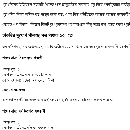
প্রাথমিকের ইতিহাসে সহকারী শিক্ষক পদে জানুয়ারিতে সবচেয়ে বড় নিয়োগপ্রক্রিয়ার কার্যক
প্রাথমিক শিক্ষা অধিদপ্তর সূত্রে জানা যায়, এবার বিভাগভিত্তিক আলাদা আলাদা কয়েকটি বি
যেহেতু এক বিভাগে নিয়োগ বিজ্ঞপ্তি প্রকাশের পর মাঝখানে কিছু সময় রাখা হচ্ছে ফলে প্
চাকরির সুযোগ থাকছে কর অঞ্চল ১২–তে
কর কমিশনার, কর অঞ্চল-১২, ঢাকার অধীনে ১১তম থেকে ২০তম গ্রেডে জনবল নিয়োগের বি
পদের নাম: নিরাপত্তা প্রহরী
পদসংখ্যা: ২
যোগ্যতা: এসএসসি বা সমমান পাস
বেতন স্কেল: ৮,২৫০-২০,০১০ টাকা
যেভাবে আবেদন
আগ্রহী প্রার্থীদের অনলাইনে এই ওয়েবসাইটের মাধ্যমে আবেদন করতে পারবেন।
পদের নাম: ব্যক্তিগত সহকারী
পদসংখ্যা: ১
যোগ্যতা: এইচএসসি বা সমমান পাস