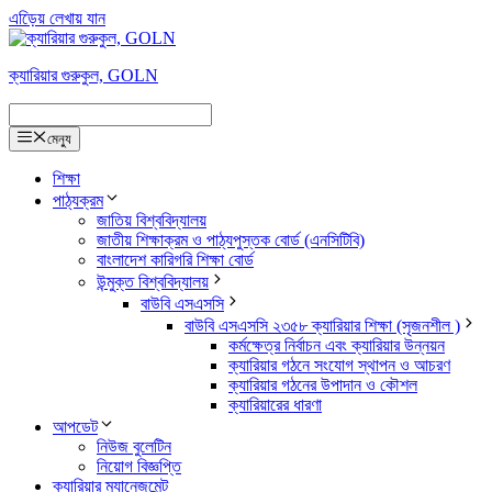
এড়িেয় লেখায় যান
ক্যারিয়ার গুরুকুল, GOLN
মেন্যু
শিক্ষা
পাঠ্যক্রম
জাতিয় বিশ্ববিদ্যালয়
জাতীয় শিক্ষাক্রম ও পাঠ্যপুস্তক বোর্ড (এনসিটিবি)
বাংলাদেশ কারিগরি শিক্ষা বোর্ড
উন্মুক্ত বিশ্ববিদ্যালয়
বাউবি এসএসসি
বাউবি এসএসসি ২৩৫৮ ক্যারিয়ার শিক্ষা (সৃজনশীল )
কর্মক্ষেত্র নির্বাচন এবং ক্যারিয়ার উন্নয়ন
ক্যারিয়ার গঠনে সংযোগ স্থাপন ও আচরণ
ক্যারিয়ার গঠনের উপাদান ও কৌশল
ক্যারিয়ারের ধারণা
আপডেট
নিউজ বুলেটিন
নিয়োগ বিজ্ঞপ্তি
ক্যারিয়ার ম্যানেজমেন্ট