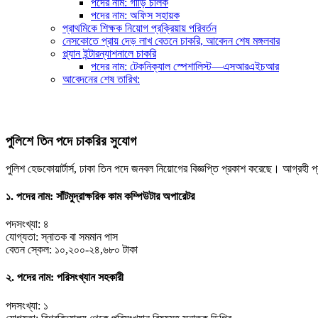
পদের নাম: গাড়ি চালক
পদের নাম: অফিস সহায়ক
প্রাথমিকে শিক্ষক নিয়োগ প্রক্রিয়ায় পরিবর্তন
নেসকোতে প্রায় দেড় লাখ বেতনে চাকরি, আবেদন শেষ মঙ্গলবার
প্ল্যান ইন্টারন্যাশনালে চাকরি
পদের নাম: টেকনিক্যাল স্পেশালিস্ট—এসআরএইচআর
আবেদনের শেষ তারিখ:
পুলিশে তিন পদে চাকরির সুযোগ
পুলিশ হেডকোয়ার্টার্স, ঢাকা তিন পদে জনবল নিয়োগের বিজ্ঞপ্তি প্রকাশ করেছে। আগ্র
১. পদের নাম: সাঁটমুদ্রাক্ষরিক কাম কম্পিউটার অপারেটর
পদসংখ্যা: ৪
যোগ্যতা: স্নাতক বা সমমান পাস
বেতন স্কেল: ১০,২০০-২৪,৬৮০ টাকা
২. পদের নাম: পরিসংখ্যান সহকারী
পদসংখ্যা: ১